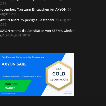
2019
November, Tag zum Eintauchen bei AXYON
20
August 2019
AXYON feiert 25-jähriges Bestehen!
20 August
2019
AXYON nimmt die Aktivitäten von SEFMA wieder
auf.
20 August 2019