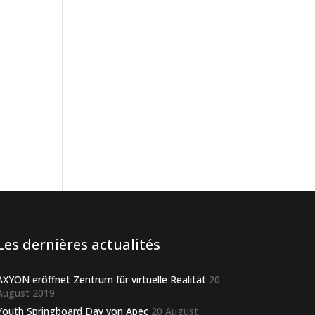
Les dernières actualités
AXYON eröffnet Zentrum für virtuelle Realität
20
August 2019
Youth Springboard Day von Apec
20 August