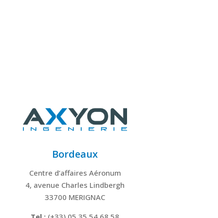
Bordeaux
Centre d’affaires Aéronum
4, avenue Charles Lindbergh
33700 MERIGNAC
Tel.:
(+33) 05 35 54 68 58