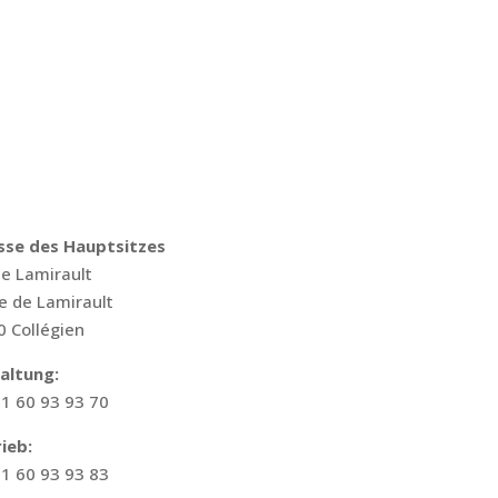
sse des Hauptsitzes
e Lamirault
e de Lamirault
 Collégien
altung:
1 60 93 93 70
ieb:
1 60 93 93 83