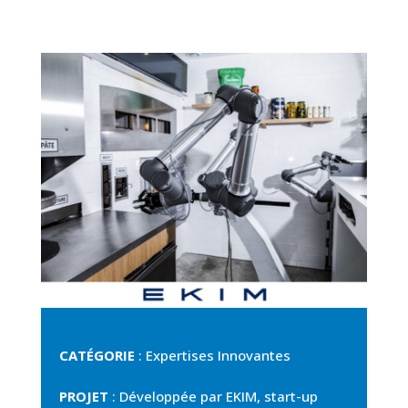
CATÉGORIE
: Expertises Innovantes
PROJET
:
Développée par EKIM, start-up