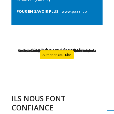
POUR EN SAVOIR PLUS
: www.pazzi.co
YouTube est désactivé.
Les services de partage de vidéo permettent d'enrichir le site de contenu multimédia et augmentent sa visibilité.
En autorisant ces services tiers, vous acceptez le dépôt et la lecture de cookies et l'utilisation de technologies de suivi nécessaires à leur bon fonctionnement.
Autoriser YouTube
ILS NOUS FONT
CONFIANCE