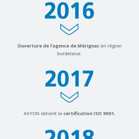
Ouverture de l’agence de Mérignac
en région
bordelaise.
AXYON obtient la
certification ISO 9001
.