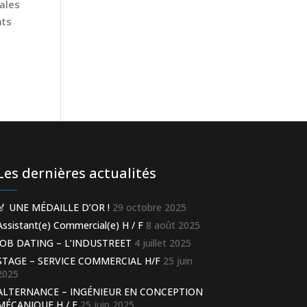
pales
ats
Les dernières actualités
🏅 UNE MÉDAILLE D’OR !
29 octobre 2025
Assistant(e) Commercial(e) H / F
8 août 2025
JOB DATING – L’INDUSTREET
4 juillet 2025
STAGE – SERVICE COMMERCIAL H/F
25 juin
2025
ALTERNANCE – INGÉNIEUR EN CONCEPTION
MÉCANIQUE H / F
25 juin 2025