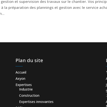
 gestion et supervision des travaux sur le chantier. Vos princi
r à la préparation des plannings et gestion avec le service ach
...
Plan du site
Accueil
Axyon
Expertises
Industrie
Construction
Expertises innovantes