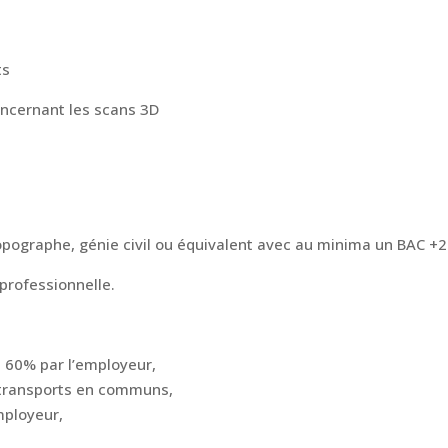
ts
oncernant les scans 3D
pographe, génie civil ou équivalent avec au minima un BAC +
 professionnelle.
à 60% par l’employeur,
 transports en communs,
mployeur,