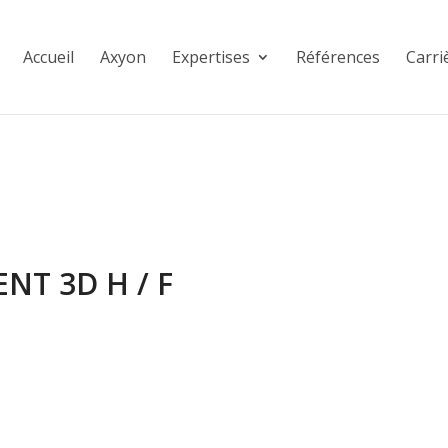
Accueil
Axyon
Expertises
Références
Carri
NT 3D H / F