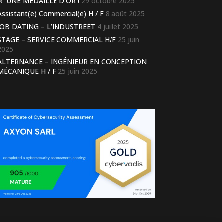
🏅 UNE MÉDAILLE D’OR !
29 octobre 2025
Assistant(e) Commercial(e) H / F
8 août 2025
JOB DATING – L’INDUSTREET
4 juillet 2025
STAGE – SERVICE COMMERCIAL H/F
25 juin
2025
ALTERNANCE – INGÉNIEUR EN CONCEPTION
MÉCANIQUE H / F
25 juin 2025