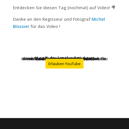
Entdecken Sie diesen Tag (nochmal) auf Video! 🎥
Danke an den Regisseur und Fotograf
Michel
Blossier
für das Video !
YouTube ist deaktiviert.
Wenn Sie diese Dienste nutzen, erlauben Sie deren 'Cookies' und Tracking-Funktionen, die zu ihrer ordnungsgemäßen Funktion notwendig sind.
Videoplattformen erlauben Videoinhalte einzublenden und die Sichtbarkeit der Seite zu erhöhen.
Erlauben YouTube