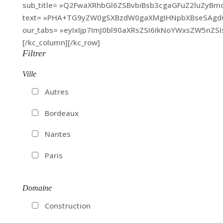
sub_title= »Q2FwaXRhbGl6ZSBvbiBsb3cgaGFuZ2luZy
text= »PHA+TG9yZW0gSXBzdW0gaXMgIHNpbXBseSAgdG
our_tabs= »eyIxIjp7ImJ0bl90aXRsZSI6IkNoYWxsZW
[/kc_column][/kc_row]
Filtrer
Ville
Autres
Bordeaux
Nantes
Paris
Domaine
Construction