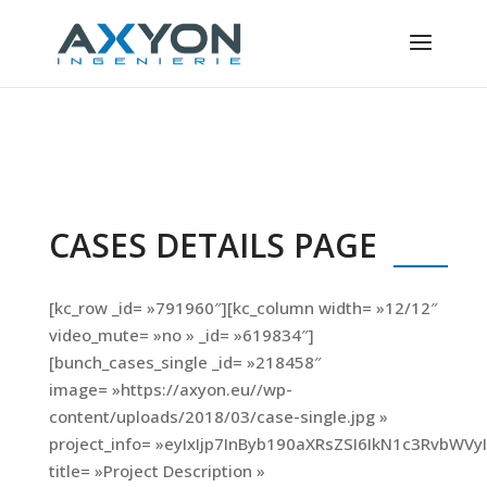
Panneau de gestion des cookies
CASES DETAILS PAGE
[kc_row _id= »791960″][kc_column width= »12/12″
video_mute= »no » _id= »619834″]
[bunch_cases_single _id= »218458″
image= »https://axyon.eu//wp-
content/uploads/2018/03/case-single.jpg »
project_info= »eyIxIjp7InByb190aXRsZSI6IkN1c3RvbW
title= »Project Description »