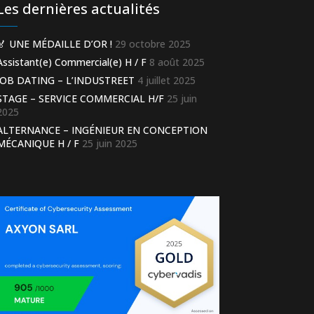
Les dernières actualités
🏅 UNE MÉDAILLE D’OR !
29 octobre 2025
Assistant(e) Commercial(e) H / F
8 août 2025
JOB DATING – L’INDUSTREET
4 juillet 2025
STAGE – SERVICE COMMERCIAL H/F
25 juin
2025
ALTERNANCE – INGÉNIEUR EN CONCEPTION
MÉCANIQUE H / F
25 juin 2025